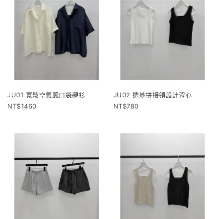
JU01 寬鬆空氣感口袋襯衫
JU02 透紗拼接領設計背心
1460
780