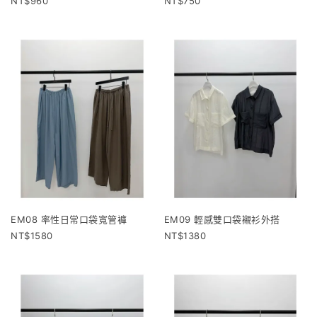
960
750
EM08 率性日常口袋寬管褲
EM09 輕感雙口袋襯衫外搭
1580
1380