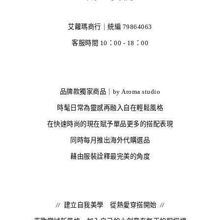
艾蘿瑪商行
｜統編
79864063
客服時間 10：00 - 18：00
品牌款獨家商品｜
by Aroma studio
時髦日常為靈感再融入自在輕鬆風格
在快速時尚的現在賦予單品更多的搭配表現
同時每月推出海外代購選品
藉由服裝詮釋最完美的角度
//
建立自我美學 從熱愛穿搭開始
//