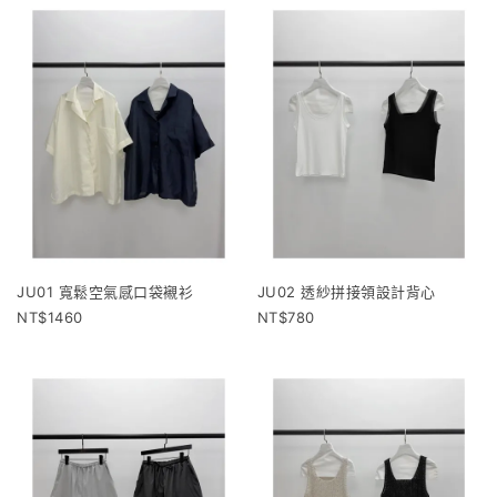
JU01 寬鬆空氣感口袋襯衫
JU02 透紗拼接領設計背心
1460
780