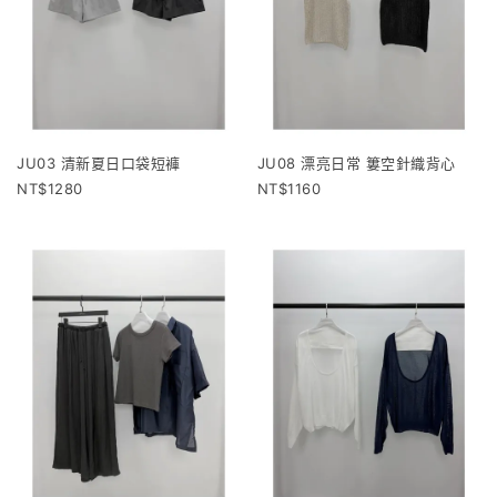
JU03 清新夏日口袋短褲
JU08 漂亮日常 簍空針織背心
1280
1160